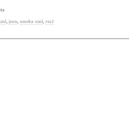
ts
xml
,
json
,
omeka-xml
,
rss2